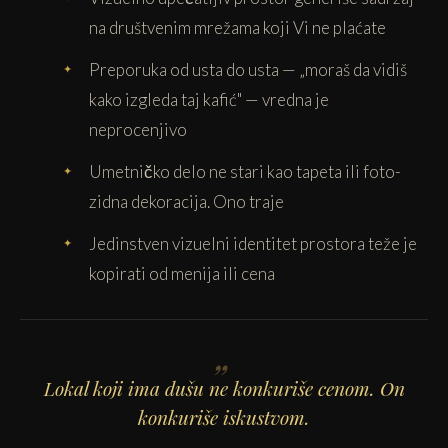
na društvenim mrežama koji Vi ne plaćate
Preporuka od usta do usta — „moraš da vidiš
kako izgleda taj kafić" — vredna je
neprocenjivo
Umetničko delo ne stari kao tapeta ili foto-
zidna dekoracija. Ono traje
Jedinstven vizuelni identitet prostora teže je
kopirati od menija ili cena
Lokal koji ima dušu ne konkuriše cenom. On
konkuriše iskustvom.