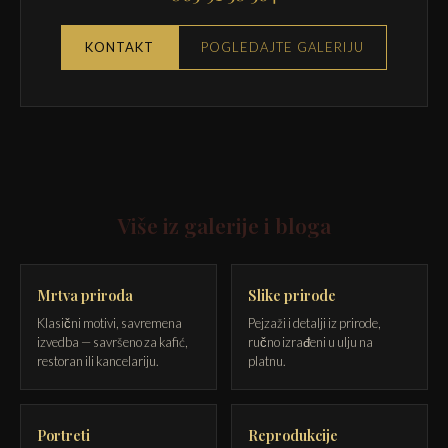
KONTAKT
POGLEDAJTE GALERIJU
Više iz galerije i bloga
Mrtva priroda
Slike prirode
Klasični motivi, savremena
Pejzaži i detalji iz prirode,
izvedba — savršeno za kafić,
ručno izrađeni u ulju na
restoran ili kancelariju.
platnu.
Portreti
Reprodukcije