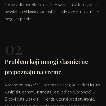
što se vidi i ono što se oseća. A svaka takva fotografija je
besplatna reklama koja dostiže ljude koje Vi nikad niste
mogli da platite.
02
Problem koji mnogi vlasnici ne
prepoznaju na vreme
Kada se otvara kafić ili restoran, energija i budžet idu na
kuhinjsku opremu, nameštaj, osvjetljenje, promociju.
Zidovi ostaju za kraj — i onda, u žurbi pred otvaranje,