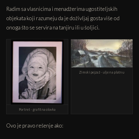
Radim sa vlasnicima i menadžerima ugostiteljskih
objekata koji razumeju da je doživljaj gosta više od
onoga što se servira na tanjiru ili u šoljici.
Zimski pejzaž · ulje na platnu
Portret · grafitna olovka
Ovo je pravo rešenje ako: