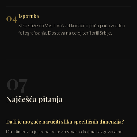
04
Isporuka
Slika stiže do Vas. I Vaš zid konačno priča priču vrednu
fotografisanja. Dostava na celoj teritoriji Srbije.
07
Najčešća pitanja
Da li je moguće naručiti sliku specifičnih dimenzija?
Da. Dimenzija je jedna od prvih stvari o kojima razgovaramo.