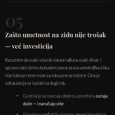
05
Zašto umetnost na zidu nije trošak
— već investicija
Razumem da svaki vlasnik lokala računa svaki dinar. I
upravo zato želim da budem jasna: prava umetnička slika
nije luksuz rezervisan za luksuzne prostore. Ona je
odluka koja se isplati na dugi rok.
Gosti koji se osećaju dobro u prostoru
ostaju
duže — i naručuju više
Vizuelno upečatljiv prostor generiše sadržaj