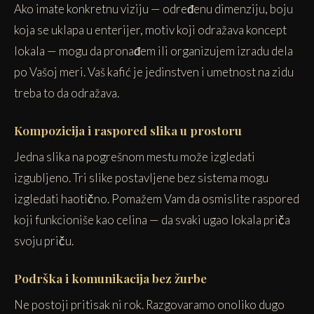
Ako imate konkretnu viziju — određenu dimenziju, boju
koja se uklapa u enterijer, motiv koji odražava koncept
lokala — mogu da pronađem ili organizujem izradu dela
po Vašoj meri. Vaš kafić je jedinstven i umetnost na zidu
treba to da odražava.
Kompozicija i raspored slika u prostoru
Jedna slika na pogrešnom mestu može izgledati
izgubljeno. Tri slike postavljene bez sistema mogu
izgledati haotično. Pomažem Vam da osmislite raspored
koji funkcioniše kao celina — da svaki ugao lokala priča
svoju priču.
Podrška i komunikacija bez žurbe
Ne postoji pritisak ni rok. Razgovaramo onoliko dugo