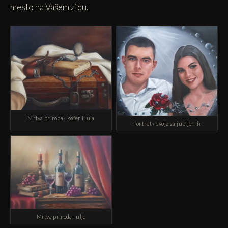
mesto na Vašem zidu.
Mrtva priroda · kofer i lula
Portret · dvoje zaljubljenih
Mrtva priroda · ulje