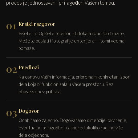
proces je jednostavan i prilagođen Vašem tempu.
01
Kratki razgovor
Pišete mi. Opišete prostor, stil lokala i ono što tražite.
Možete poslati i fotografije enterijera — to mi veoma
pomaže.
02
Predlozi
Na osnovu Vaših informacija, pripremam konkretan izbor
dela koja bi funkcionisala u Vašem prostoru. Bez
obaveza, bez pritiska.
03
Dogovor
Odabiramo zajedno. Dogovaramo dimenzije, okvirenje,
eventualne prilagodbe i raspored ukoliko radimo više
dela odjednom.