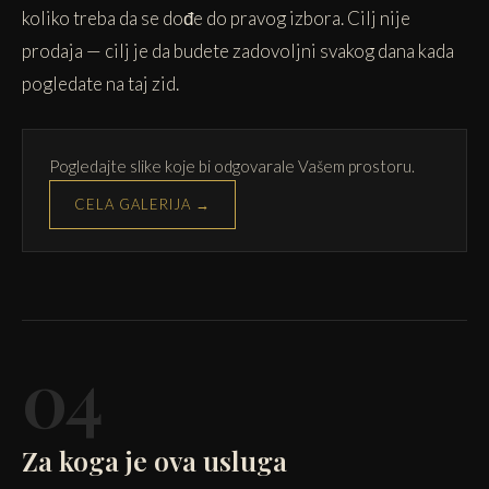
koliko treba da se dođe do pravog izbora. Cilj nije
prodaja — cilj je da budete zadovoljni svakog dana kada
pogledate na taj zid.
Pogledajte slike koje bi odgovarale Vašem prostoru.
CELA GALERIJA →
04
Za koga je ova usluga