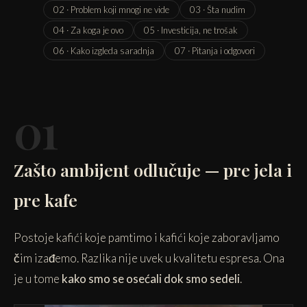
02 · Problem koji mnogi ne vide
03 · Šta nudim
04 · Za koga je ovo
05 · Investicija, ne trošak
06 · Kako izgleda saradnja
07 · Pitanja i odgovori
01
Zašto ambijent odlučuje — pre jela i
pre kafe
Postoje kafići koje pamtimo i kafići koje zaboravljamo
čim izađemo. Razlika nije uvek u kvalitetu espresa. Ona
je u tome
kako smo se osećali dok smo sedeli
.