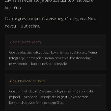
završe sa nečim što je bilo dostupno, pristupačno i
bezlično.
Ovo je greška koja košta više nego što izgleda. Ne u
novcu — u utiscima.
✕ BEZ UMETNOSTI
Gost seda, pije kafu, odlazi. Lokal je kao svaki drugi. Nema
fotografije, nema priče, nema povratka. Prostor deluje
privremeno — kao da nešto nedostaje.
✦ SA PRAVOM SLIKOM
Gost primeti detalj. Zastane. Fotografiše. Priča o lokalu
prijatelju. Vraća se. Postaje stalni gost. Lokal odmah
komunicira: ovde je neko razmišljao.