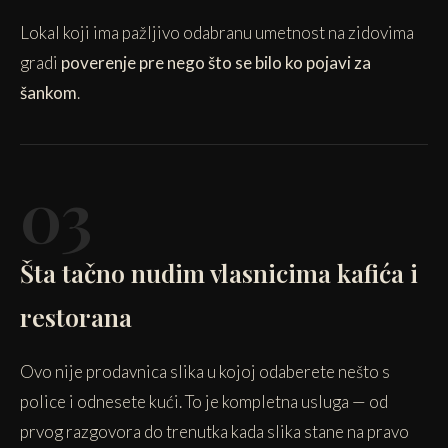
Lokal koji ima pažljivo odabranu umetnost na zidovima
gradi
poverenje pre nego što se bilo ko pojavi za
šankom
.
03
Šta tačno nudim vlasnicima kafića i
restorana
Ovo nije prodavnica slika u kojoj odaberete nešto s
police i odnesete kući. To je kompletna usluga — od
prvog razgovora do trenutka kada slika stane na pravo