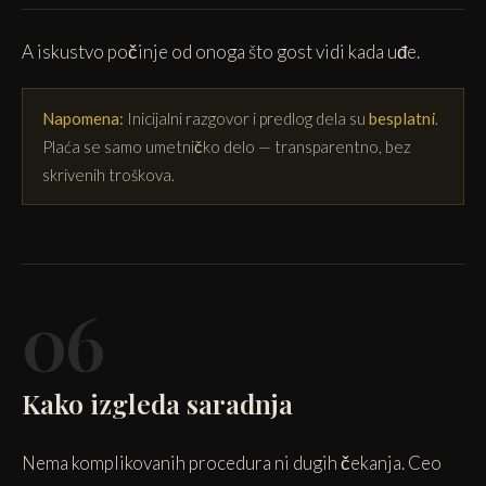
A iskustvo počinje od onoga što gost vidi kada uđe.
Napomena:
Inicijalni razgovor i predlog dela su
besplatni
.
Plaća se samo umetničko delo — transparentno, bez
skrivenih troškova.
06
Kako izgleda saradnja
Nema komplikovanih procedura ni dugih čekanja. Ceo