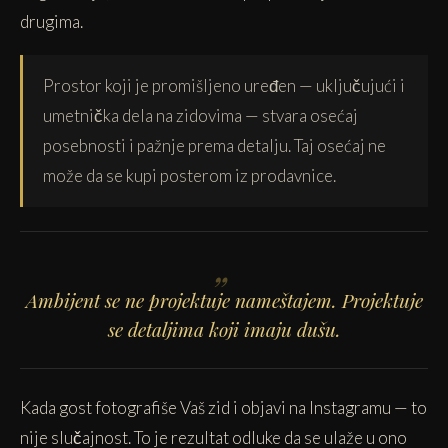
drugima.
Prostor koji je promišljeno uređen — uključujući i
umetnička dela na zidovima — stvara osećaj
posebnosti i pažnje prema detalju. Taj osećaj ne
može da se kupi posterom iz prodavnice.
Ambijent se ne projektuje nameštajem. Projektuje
se detaljima koji imaju dušu.
Kada gost fotografiše Vaš zid i objavi na Instagramu — to
nije slučajnost. To je rezultat odluke da se ulaže u ono