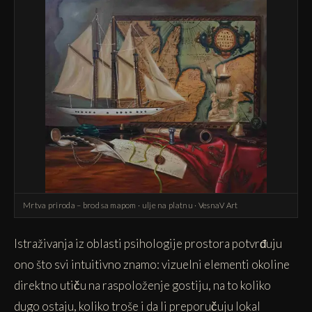
Mrtva priroda – brod sa mapom · ulje na platnu · VesnaV Art
Istraživanja iz oblasti psihologije prostora potvrđuju
ono što svi intuitivno znamo: vizuelni elementi okoline
direktno utiču na raspoloženje gostiju, na to koliko
dugo ostaju, koliko troše i da li preporučuju lokal