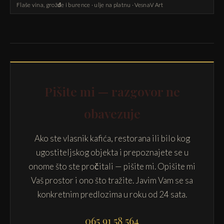
Flaše vina, grožđe i burence · ulje na platnu · VesnaV Art
Pišite mi — razgovor ne
obavezuje
Ako ste vlasnik kafića, restorana ili bilo kog
ugostiteljskog objekta i prepoznajete se u
onome što ste pročitali — pišite mi. Opišite mi
Vaš prostor i ono što tražite. Javim Vam se sa
konkretnim predlozima u roku od 24 sata.
065 91 58 564