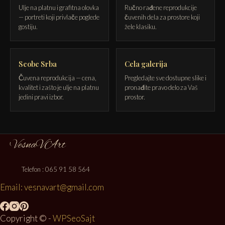
Ulje na platnu i grafitna olovka
Ručno rađene reprodukcije
— portreti koji privlače poglede
čuvenih dela za prostore koji
gostiju.
žele klasiku.
Seobe Srba
Cela galerija
Čuvena reprodukcija — cena,
Pregledajte sve dostupne slike i
kvalitet i zašto je ulje na platnu
pronađite pravo delo za Vaš
jedini pravi izbor.
prostor.
Telefon : 065 91 58 564
Email: vesnavart@gmail.com
Copyright © -
WPSeoSajt