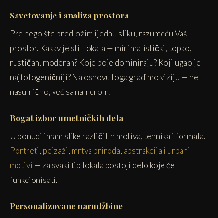
Savetovanje i analiza prostora
Pre nego što predložim ijednu sliku, razumeću Vaš
prostor. Kakav je stil lokala — minimalistički, topao,
rustičan, moderan? Koje boje dominiraju? Koji ugao je
najfotogeničniji? Na osnovu toga gradimo viziju — ne
nasumično, već sa namerom.
Bogat izbor umetničkih dela
U ponudi imam slike različitih motiva, tehnika i formata.
Portreti
,
pejzaži
,
mrtva priroda
,
apstrakcija i urbani
motivi
— za svaki tip lokala postoji delo koje će
funkcionisati.
Personalizovane narudžbine