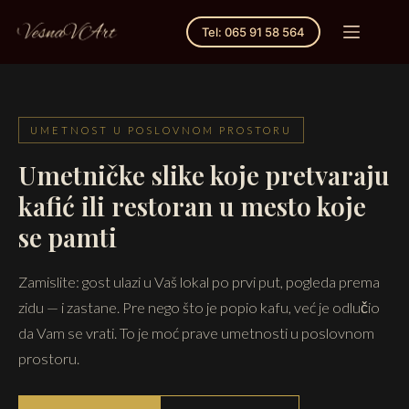
Tel: 065 91 58 564
UMETNOST U POSLOVNOM PROSTORU
Umetničke slike koje pretvaraju
kafić ili restoran u mesto koje
se pamti
Zamislite: gost ulazi u Vaš lokal po prvi put, pogleda prema
zidu — i zastane. Pre nego što je popio kafu, već je odlučio
da Vam se vrati. To je moć prave umetnosti u poslovnom
prostoru.