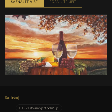
SAZNAJTE VIŠE
POŠALJITE UPIT
Sadržaj
01 · Zašto ambijent odlučuje