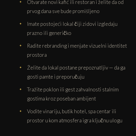
Otvarate novi kafić ili restoran i želite da od
prvog dana sve bude promišljeno
Imate postojeći lokal čiji zidovi izgledaju
prazno ili generičko
Radite rebranding i menjate vizuelni identitet
prostora
Želite da lokal postane prepoznatljiv — da ga
gosti pamte i preporučuju
Tražite poklon ili gest zahvalnosti stalnim
gostima kroz poseban ambijent
Vodite vinariju, butik hotel, spa centar ili
prostor u kom atmosfera igra ključnu ulogu