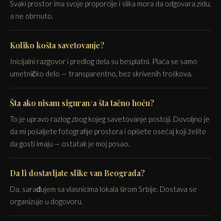
Svaki prostor ima svoje proporcije i slika mora da odgovara zidu,
a ne obrnuto.
Koliko košta savetovanje?
Inicijalni razgovor i predlog dela su besplatni. Plaća se samo
umetničko delo — transparentno, bez skrivenih troškova.
Šta ako nisam siguran/a šta tačno hoću?
To je upravo razlog zbog kojeg savetovanje postoji. Dovoljno je
da mi pošaljete fotografije prostora i opišete osećaj koji želite
da gosti imaju — ostatak je moj posao.
Da li dostavljate slike van Beograda?
Da, sarađujem sa vlasnicima lokala širom Srbije. Dostava se
organizuje u dogovoru.