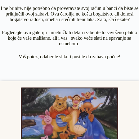
I ne brinite, nije potrebno da proveravate svoj račun u banci da biste se
priključili ovoj zabavi. Ova čarolija ne košta bogatstvo, ali donosi
bogatstvo radosti, smeha i srećnih trenutaka. Zato, šta čekate?
Pogledajte ovu galeriju umetničkih dela i izaberite to savršeno platno
koje će vaše mališane, ali i vas, svako veče slati na spavanje sa
osmehom.
Vaš potez, odaberite sliku i pustite da zabava počne!