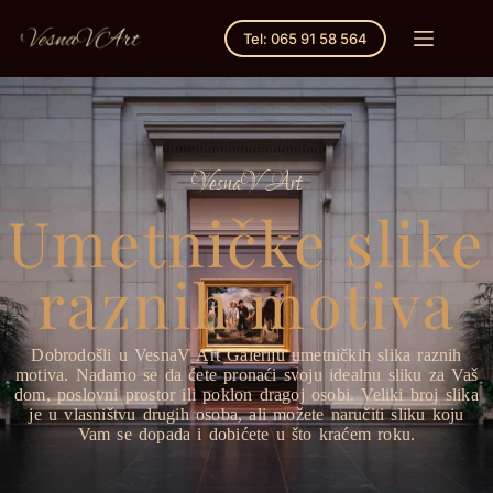
Tel: 065 91 58 564
VesnaV Art
Umetničke slike
raznih motiva
Dobrodošli u VesnaV Art Galeriju umetničkih slika raznih
motiva.
Nadamo se da ćete pronaći svoju idealnu sliku za Vaš
dom, poslovni prostor ili poklon dragoj osobi. Veliki broj slika
je u vlasništvu drugih osoba, ali možete naručiti sliku koju
Vam se dopada i dobićete u što kraćem roku.