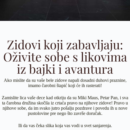
Zidovi koji zabavljaju:
Oživite sobe s likovima
iz bajki i avantura
Ako mislite da su vaše bele zidove napali dosadni duhovi praznine,
imamo čarobni štapić koji će ih rasterati!
Zamislite lica vaše dece kad otkriju da su Miki Maus, Petar Pan, i sva
ta čarobna družina skočila iz crtaća pravo na njihove zidove! Pravo u
njihove sobe, da im svako jutro pošalju pozdrave i povedu ih u nove
pustolovine pre nego što završe doručak.
Ili da vas čeka slika koja vas vodi u svet sanjarenja.