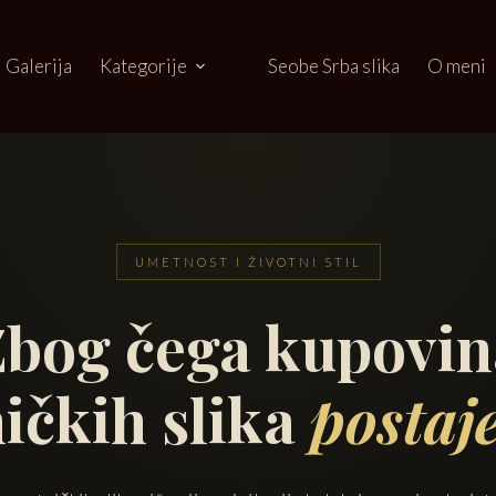
Galerija
Kategorije
Seobe Srba slika
O meni
UMETNOST I ŽIVOTNI STIL
Zbog čega kupovin
ičkih slika
postaj