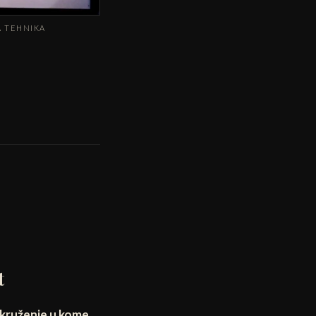
A TEHNIKA
t
kruženje u kome