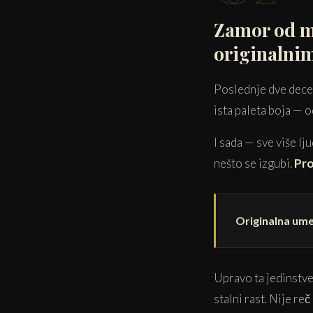
Zamor od m
originalni
Poslednje dve deceni
ista paleta boja — o
I sada — sve više lj
nešto se izgubi.
Pro
Originalna umet
Upravo ta jedinstve
stalni rast. Nije re