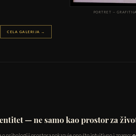
PORTRET — GRAFITN
CELA GALERIJA →
ntitet — ne samo kao prostor za živo
ja o psihologiji prostora pokazuje ono što intuitivno i znamo:
o