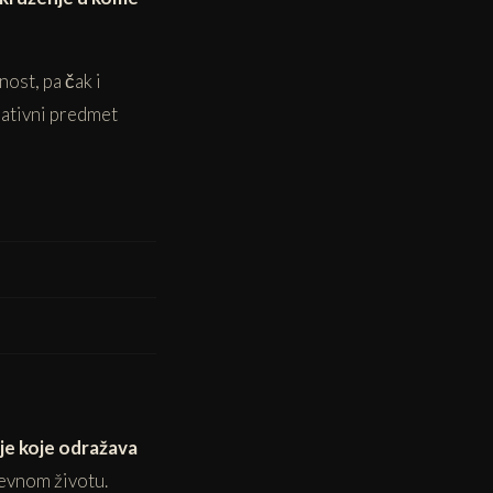
ost, pa čak i
rativni predmet
je koje odražava
nevnom životu.