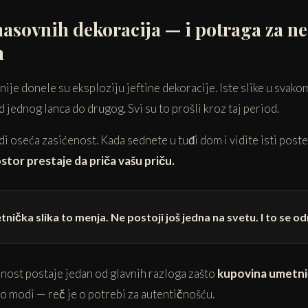
asovnih dekoracija — i potraga za n
m
je donele su eksploziju jeftine dekoracije. Iste slike u svakom 
d jednog lanca do drugog. Svi su to prošli kroz taj period.
udi oseća zasićenost. Kada sednete u tuđi dom i vidite isti poster
stor prestaje da priča vašu priču.
nička slika to menja. Ne postoji još jedna na svetu. I to se 
nost postaje jedan od glavnih razloga zašto
kupovina umetnič
č o modi — reč je o potrebi za autentičnošću.