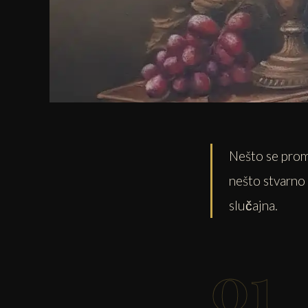
Nešto se prome
nešto stvarno
slučajna.
01