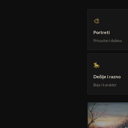
🎨
Portreti
Prisustvo i dubina
🎠
Dečije i razno
Boja i karakter