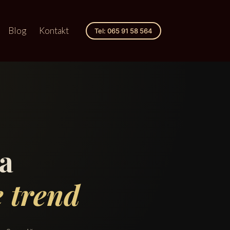
Blog
Kontakt
Tel: 065 91 58 564
a
e trend