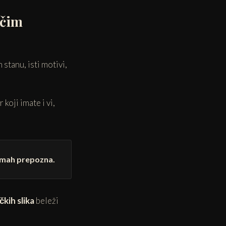
ečim
stanu, isti motivi,
 koji imate i vi,
odmah prepozna.
kih slika
beleži