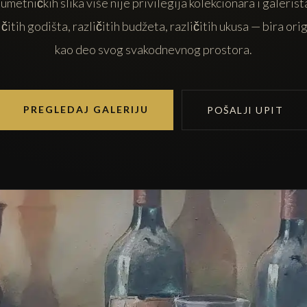
metničkih slika više nije privilegija kolekcionara i galerist
ičitih godišta, različitih budžeta, različitih ukusa — bira ori
kao deo svog svakodnevnog prostora.
PREGLEDAJ GALERIJU
POŠALJI UPIT