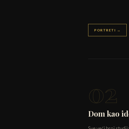
PORTRETI →
02
Dom kao ide
Sve veći broj studi