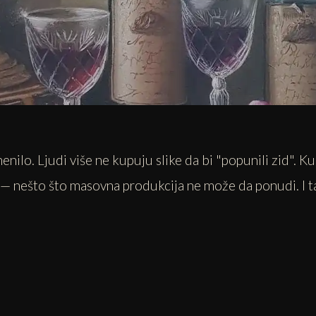
nilo. Ljudi više ne kupuju slike da bi "popunili zid". Ku
 — nešto što masovna produkcija ne može da ponudi. I t