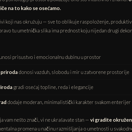
tiče na to kako se osećamo.
ivi koji nas okružuju — sve to oblikuje raspoloženje, produktivn
ravo tu umetnička slika ima prednost koju nijedan drugi deko
unosi prisustvo i emocionalnu dubinu u prostor
i priroda
donosi vazduh, slobodu i mir u zatvorene prostorije
iroda
gradi osećaj topline, reda i elegancije
rad
dodaje moderan, minimalistički karakter svakom enterijer
oja vam nešto znači, vi ne ukrašavate stan —
vi gradite okružen
amentalna promena u načinu razmišljanja o umetnosti u svakod