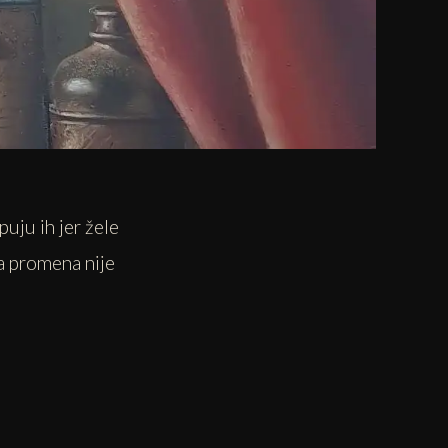
puju ih jer žele
a promena nije