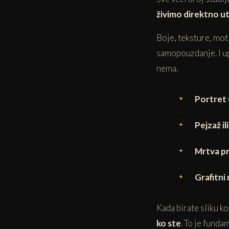
živimo direktno u
Boje, teksture, mot
samopouzdanje. I up
nema.
Portret
Pejzaž il
Mrtva pr
Grafitni 
Kada birate sliku k
ko ste
. To je fund