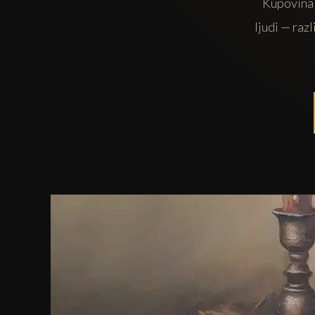
Kupovina u
ljudi — razl