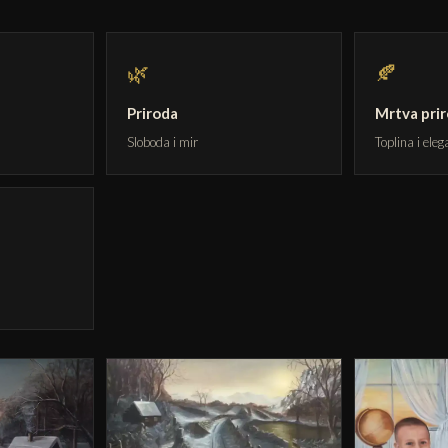
🌿
🍂
Priroda
Mrtva pri
Sloboda i mir
Toplina i eleg