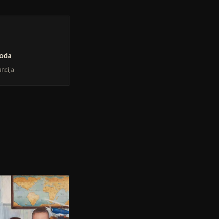
roda
ancija