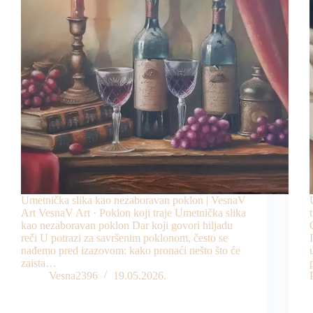
Umetnička slika kao nezaboravan poklon | VesnaV
Art VesnaV Art · Poklon koji traje Umetnička slika
kao nezaboravan poklon Dar koji govori hiljadu
reči U potrazi za savršenim poklonom, često se
nađemo pred izazovom: kako pronaći nešto što će
zaista…
Vesna2396
19.05.2026.