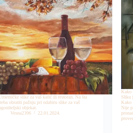
Kako 
Umetničke slike za vaš kafić ili restoran. Na šta
Sliku 
treba obratiti pažnju pri odabiru slike za vaš
Kako o
ugostiteljski objekat.
Nije p
Vesna2396
22.01.2024.
pronać
prov