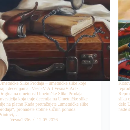
Umetničke Slike Prodaja – umetničke slike koje
Kosov
traju decenijama | VesnaV Art VesnaV Art ·
reprod
Originalna umetnost Umetničke Slike Prodaja —
Repro
Investicija koja traje decenijama Umetničke slike
slika
ulje na platnu Kada pretražujete „umetničke slike
delo U
prodaja“, pronađete stotine sličnih ponuda.
nade 
Printovi,…
Vesna2396
12.05.2026.