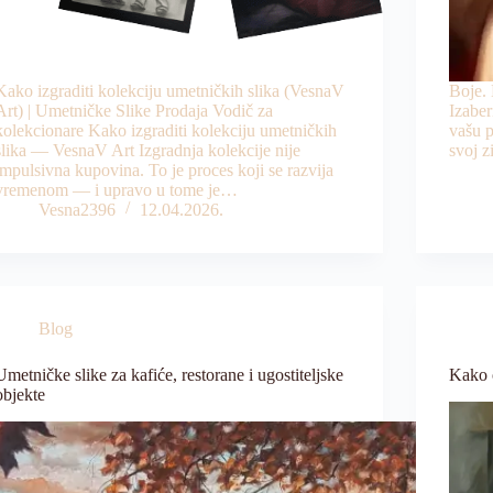
Kako izgraditi kolekciju umetničkih slika (VesnaV
Boje.
Art) | Umetničke Slike Prodaja Vodič za
Izaber
kolekcionare Kako izgraditi kolekciju umetničkih
vašu p
slika — VesnaV Art Izgradnja kolekcije nije
svoj z
impulsivna kupovina. To je proces koji se razvija
vremenom — i upravo u tome je…
Vesna2396
12.04.2026.
Blog
Umetničke slike za kafiće, restorane i ugostiteljske
Kako o
objekte