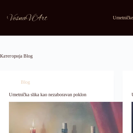
Skip
to
content
Umetničke
Категорија
Blog
Blog
Umetnička slika kao nezaboravan poklon