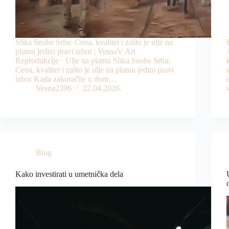
Slika Seobe Srba: Cena, kvalitet i zašto je ulje na
platnu jedini pravi izbor | VesnaV Art
Reprodukcije · Ulje na platnu Slika Seobe Srba:
Cena, kvalitet i zašto je ulje na platnu jedini pravi
izbor Kada zakoračite u dom…
Vesna2396
22.04.2026.
Blog
Kako investirati u umetnička dela