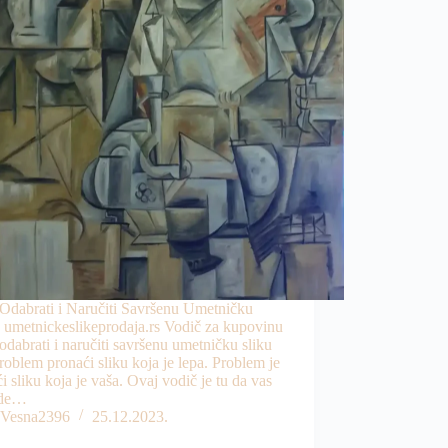
Odabrati i Naručiti Savršenu Umetničku
| umetnickeslikeprodaja.rs Vodič za kupovinu
dabrati i naručiti savršenu umetničku sliku
roblem pronaći sliku koja je lepa. Problem je
i sliku koja je vaša. Ovaj vodič je tu da vas
ede…
Vesna2396
25.12.2023.