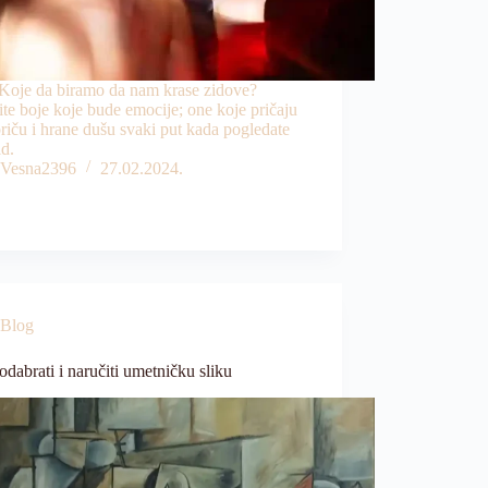
 Koje da biramo da nam krase zidove?
ite boje koje bude emocije; one koje pričaju
riču i hrane dušu svaki put kada pogledate
id.
Vesna2396
27.02.2024.
Blog
dabrati i naručiti umetničku sliku