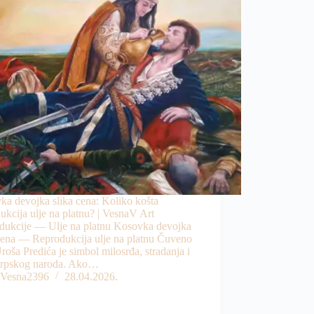
ka devojka slika cena: Koliko košta
ukcija ulje na platnu? | VesnaV Art
dukcije — Ulje na platnu Kosovka devojka
 cena — Reprodukcija ulje na platnu Čuveno
roša Predića je simbol milosrđa, stradanja i
srpskog naroda. Ako…
Vesna2396
28.04.2026.