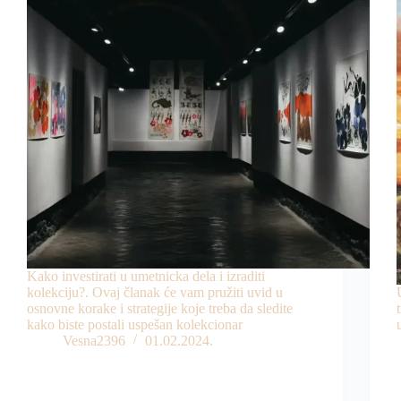
Kako investirati u umetnicka dela i izraditi
kolekciju?. Ovaj članak će vam pružiti uvid u
osnovne korake i strategije koje treba da sledite
kako biste postali uspešan kolekcionar
Vesna2396
01.02.2024.